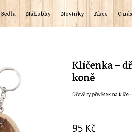
Sedla
Náhubky
Novinky
Akce
O ná
Klíčenka – d
koně
Dřevěný přívěsek na klíče 
95
Kč