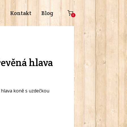
s
Kontakt
Blog
0
řevěná hlava
- hlava koně s uzdečkou