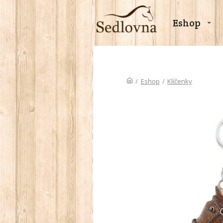
Eshop
/
Eshop
/
Klíčenky