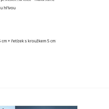
ou hřívou
 5 cm + řetízek s kroužkem 5 cm