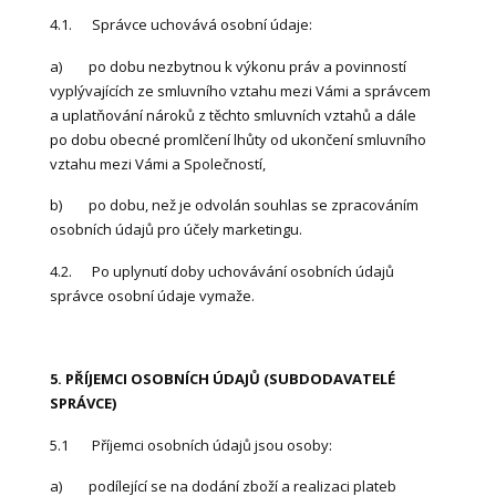
4.1. Správce uchovává osobní údaje:
a) po dobu nezbytnou k výkonu práv a povinností
vyplývajících ze smluvního vztahu mezi Vámi a správcem
a uplatňování nároků z těchto smluvních vztahů a dále
po dobu obecné promlčení lhůty od ukončení smluvního
vztahu mezi Vámi a Společností,
b) po dobu, než je odvolán souhlas se zpracováním
osobních údajů pro účely marketingu.
4.2. Po uplynutí doby uchovávání osobních údajů
správce osobní údaje vymaže.
5. PŘÍJEMCI OSOBNÍCH ÚDAJŮ (SUBDODAVATELÉ
SPRÁVCE)
5.1 P
říjemci osobních údajů jsou osoby:
a) podílející se na dodání zboží a realizaci plateb