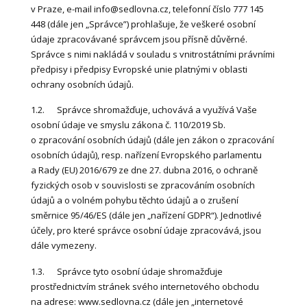
v Praze, e-mail info@sedlovna.cz, telefonní číslo 777 145
448 (dále jen „Správce”) prohlašuje, že veškeré osobní
údaje zpracovávané správcem jsou přísně důvěrné.
Správce s nimi nakládá v souladu s vnitrostátními právními
předpisy i předpisy Evropské unie platnými v oblasti
ochrany osobních údajů.
1.2. Správce shromažďuje, uchovává a využívá Vaše
osobní údaje ve smyslu zákona č. 110/2019 Sb.
o zpracování osobních údajů (dále jen zákon o zpracování
osobních údajů), resp. nařízení Evropského parlamentu
a Rady (EU) 2016/679 ze dne 27. dubna 2016, o ochraně
fyzických osob v souvislosti se zpracováním osobních
údajů a o volném pohybu těchto údajů a o zrušení
směrnice 95/46/ES (dále jen „nařízení GDPR“). Jednotlivé
účely, pro které správce osobní údaje zpracovává, jsou
dále vymezeny.
1.3. Správce tyto osobní údaje shromažďuje
prostřednictvím stránek svého internetového obchodu
na adrese: www.sedlovna.cz (dále jen „internetové