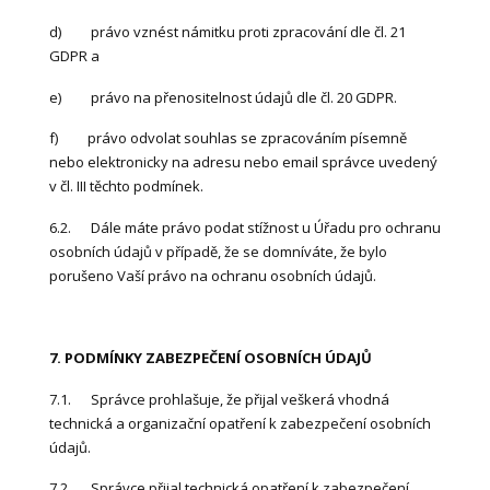
d) právo vznést námitku proti zpracování dle čl. 21
GDPR a
e) právo na přenositelnost údajů dle čl. 20 GDPR.
f) právo odvolat souhlas se zpracováním písemně
nebo elektronicky na adresu nebo email správce uvedený
v čl. III těchto podmínek.
6.2. Dále máte právo podat stížnost u Úřadu pro ochranu
osobních údajů v případě, že se domníváte, že bylo
porušeno Vaší právo na ochranu osobních údajů.
7. PODMÍNKY ZABEZPEČENÍ OSOBNÍCH ÚDAJŮ
7.1. Správce prohlašuje, že přijal veškerá vhodná
technická a organizační opatření k zabezpečení osobních
údajů.
7.2. Správce přijal technická opatření k zabezpečení