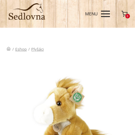
MENU
0
/
Eshop
/
Plyšáci